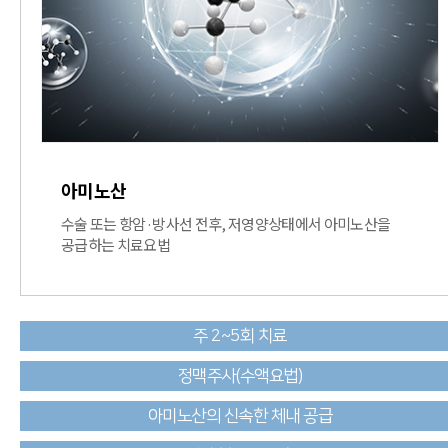
아미노산
수술 또는 항암·방사선 전후, 저영양상태에서 아미노산을
공급하는 치료요법
주 2~5회 치료
정맥주사(수액요법)
아미노산의 신속한 체내 공급