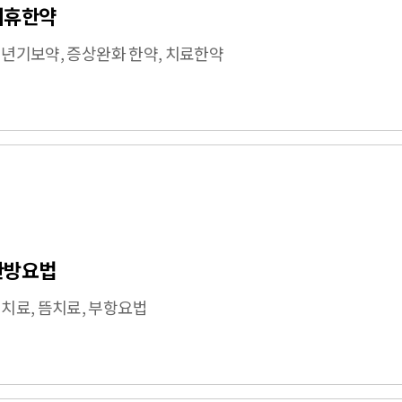
치휴한약
년기보약, 증상완화 한약, 치료한약
한방요법
치료, 뜸치료, 부항요법