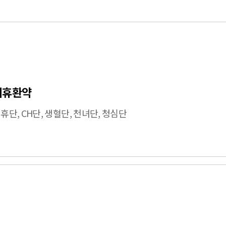
치휴환약
휴단, CH단, 생혈단, 천녀단, 청심단